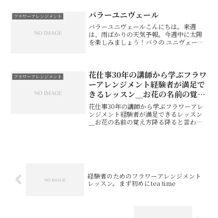
———————————–実は、作成動画をと
っていたつもりだったのですが動画じゃ
バラーユニヴェール
フラワーアレンジメント
なく、写真をとってしまってい...
バラーユニヴェールこんにちは。来週
は、雨ばかりの天気予報。今週中に太陽
を楽しみましょう！バラの ユニヴェール
が手に入りました。＜ユニヴェール>とて
も珍しく特徴的な咲き方をしています。
ディープピンクの花弁に中心がグリーン
のグラスセンターになる...
花仕事30年の講師から学ぶフラワ
フラワーアレンジメント
ーアレンジメント経験者が満足で
きるレッスン＿お花の名前の覚え
方
花仕事30年の講師から学ぶフラワーアレ
ンジメント経験者が満足できるレッスン
＿お花の名前の覚え方降る降ると言われ
ていた雨がなかなか降りません。朝から
慌てて、プリザーブドフラワーを作って
営業所へ宅急便を持って行ったのにあん
なに慌てなければ良かっ...
経験者のためのフラワーアレンジメント
レッスン。まず初めにtea time