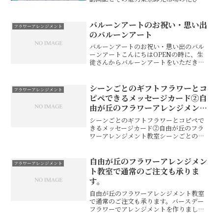
門です。花きとは花き(かき)とは観賞用と
して栽培される植物を指します。具体的
には、切り花、鉢物、花木類、球根類、
バルーンアートのお祝い・思い出
フラワーアレンジメント
花壇用苗も...
のバルーンアート
バルーンアートのお祝い・思い出のバル
ーンアートこんにちはOPENの時に、生
徒さんからバルーンアートをいただきま
した。贈られると事前に連絡があったの
でどんなものかとワクワクしていまし
た。大きな箱を開ける時、勝手に開けた
シーンごとのギフトフラワーとコ
フラワーアレンジメント
らふわーー〜っと浮かぶん...
ピペできるメッセージカード②自
由が丘のフラワーアレンジメント
教室
シーンごとのギフトフラワーとコピペで
きるメッセージカード②自由が丘のフラ
ワーアレンジメント教室シーンごとのギ
フトフラワーの提案とコピペできるメッ
セージカードです。１、お見舞いのお礼
に贈る花大切な人が病気やケガで苦しん
自由が丘のフラワーアレンジメン
フラワーアレンジメント
でいるとき、花を贈ること...
ト教室で通常のご注文も承りま
す。
自由が丘のフラワーアレンジメント教室
で通常のご注文も承ります。バースデー
フラワーでアレンジメントを作りまし
た。花材は昨日の花束と同じ。