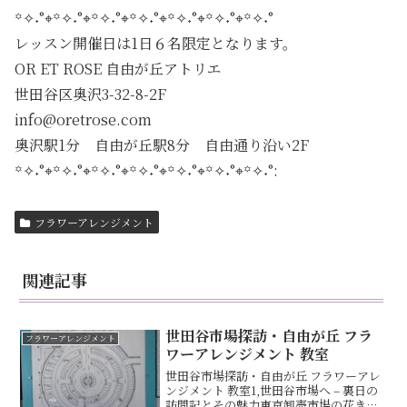
꙳✧˖°⌖꙳✧˖°⌖꙳✧˖°⌖꙳✧˖°⌖꙳✧˖°⌖꙳✧˖°⌖꙳✧˖°
レッスン開催日は1日６名限定となります。
OR ET ROSE 自由が丘アトリエ
世田谷区奥沢3-32-8-2F
info@oretrose.com
奥沢駅1分 自由が丘駅8分 自由通り沿い2F
꙳✧˖°⌖꙳✧˖°⌖꙳✧˖°⌖꙳✧˖°⌖꙳✧˖°⌖꙳✧˖°⌖꙳✧˖°:
フラワーアレンジメント
関連記事
世田谷市場探訪・自由が丘 フラ
フラワーアレンジメント
ワーアレンジメント 教室
世田谷市場探訪・自由が丘 フラワーアレ
ンジメント 教室1,世田谷市場へ – 裏日の
訪問記とその魅力東京卸売市場の花き部