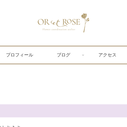
プロフィール
ブログ
アクセス