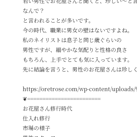
若い男性でお花屋さんと聞くと、珍しい〜と
なんで？
と言われることが多いです。
今の時代、職業に男女の壁はないですよね。
私のネイリストは息子と同じ歳ぐらいの
男性ですが、細やかな気配りと性格の良さ
もちろん、上手でとても気に入っています。
先に結論を言うと、男性のお花屋さんは珍し
https://oretrose.com/wp-content/uploads
❦========================
お花屋さん修行時代
仕入れ修行
市場の様子