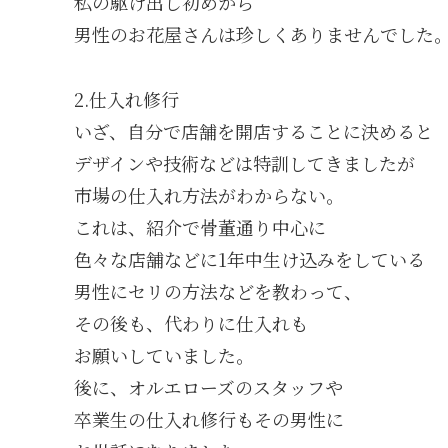
私の駆け出し初めから
男性のお花屋さんは珍しくありませんでした
2.仕入れ修行
いざ、自分で店舗を開店することに決めると
デザインや技術などは特訓してきましたが
市場の仕入れ方法がわからない。
これは、紹介で骨董通り中心に
色々な店舗などに1年中生け込みをしている
男性にセリの方法などを教わって、
その後も、代わりに仕入れも
お願いしていました。
後に、オルエローズのスタッフや
卒業生の仕入れ修行もその男性に