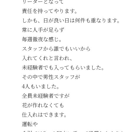
リーダーとなって
責任を持ってやります。
しかも、日が良い日は何件も重なります。
常に人手が足らず
毎週徹夜な感じ。
スタッフから誰でもいいから
入れてくれと言われ、
未経験者でも入ってもらいました。
その中で男性スタッフが
4人もいました。
全員未経験者ですが
花が作れなくても
仕入れはできます。
運転や