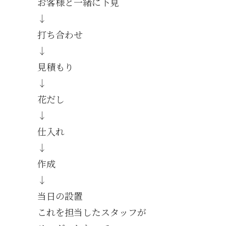
お客様と一緒に下見
↓
打ち合わせ
↓
見積もり
↓
花だし
↓
仕入れ
↓
作成
↓
当日の設置
これを担当したスタッフが