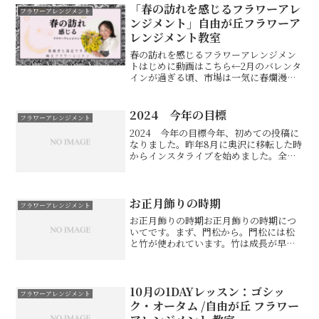
「春の訪れを感じるフラワーアレ
フラワーアレンジメント
ンジメント」自由が丘フラワーア
レンジメント教室
春の訪れを感じるフラワーアレンジメン
トはじめに動画はこちら←2月のバレンタ
インが過ぎる頃、市場は一気に春爛漫の
花々であふれます。色とりどりの花が並
ぶ光景に、冬の終わりと春の訪れを感じ
るこの季節。私は、この時期が一年で一
2024 今年の目標
フラワーアレンジメント
番好きです。春の花には...
2024 今年の目標今年、初めての投稿に
なりました。昨年8月に奥沢に移転した時
からインスタライブを始めました。全く
わからないところから、ほぼ毎日の配
信。たったの5分程度ですが、毎朝の緊張
は変わらず、なかなかの大変なことでし
た。目標は続けるこ...
お正月飾りの時期
フラワーアレンジメント
お正月飾りの時期お正月飾りの時期につ
いてです。まず、門松から。門松には松
と竹が使われています。竹は成長が早い
ことから、長寿・繁栄の意味がありま
す。花屋を始めた頃、まだバブルの名残
があってあの大きな門松の注文をいただ
いたりもしました。あれって...
10月の1DAYレッスン：ゴシッ
フラワーアレンジメント
ク・オータム /自由が丘 フラワー