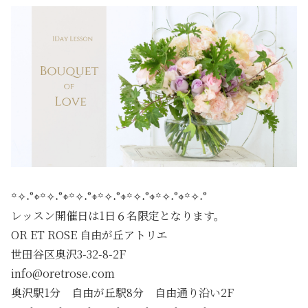
꙳✧˖°⌖꙳✧˖°⌖꙳✧˖°⌖꙳✧˖°⌖꙳✧˖°⌖꙳✧˖°⌖꙳✧˖°
レッスン開催日は1日６名限定となります。
OR ET ROSE 自由が丘アトリエ
世田谷区奥沢3-32-8-2F
info@oretrose.com
奥沢駅1分 自由が丘駅8分 自由通り沿い2F