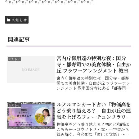
꙳✧˖°⌖꙳✧˖°⌖꙳✧˖°⌖꙳✧˖°⌖꙳✧˖°⌖꙳✧˖°⌖꙳✧˖°:
お知らせ
関連記事
宮内庁御用達の特別な夜：国分
お知らせ
寺・都寿司での美食体験・自由が
丘 フラワーアレンジメント 教室
宮内庁御用達の特別な夜：国分寺・都寿
司での美食体験・自由が丘 フラワーアレ
ンジメント 教室国分寺にある「都寿司」
に行ってきました。今回は、コンサルの
先生方に連れて行っていただき、「宮内
庁御用達」とのご紹介でした。その一言
ルノルマンカード占い「物価高を
お知らせ
だけで、どれほど特別...
どう乗り越える？」自由が丘の運
気を上げるフォーチュンフラワー
&カードセラピスト
物価高をどう乗り越える？初めに動画は
こちら←〜コウノトリ・本・十字架から
読み解く、今必要な「変化と覚悟」〜最