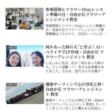
近、生徒さんやお客様との会話の中で、
「なんだか全部が高くなってきて、生活
が苦しくなってきました」という声をよ
市場探検とフラワー1Dayレッス
お知らせ
く聞くようになりました。...
ン準備の日・自由が丘フラワーア
レンジメント教室
市場探検とフラワー1Dayレッスン準備の
日・自由が丘フラワーアレンジメント教
室動画はこちら⇦１、1DAYレッスンのサ
ンプル準備市場に行ってきました。本日
の目的は、今年1年の1DAYレッスンのサ
ンプル準備。各月のテーマはあらかじめ
何かあった時の人”と学ぶ！AI×
お知らせ
Chat G...
ペライチでLP作成・自由が丘 フ
ラワーアレンジメント 教室
1. はじめに先日、私が「何かあった時の
人」として活躍（？）笑する出来事があ
りました。それは、佳代さんが主催する
セミナーでのことです。普段から信頼し
ている佳代さんが、「AI×ペライチ
×Canvaを使って、たった1時間で集客で
湘南サーフィンで心の浄化と絆・
お知らせ
きるランディング...
自由が丘 フラワーアレンジメン
ト 教室
湘南サーフィンで心の浄化と絆・自由が
丘 フラワーアレンジメント 教室1. サーフ
ィンをしていることに驚かれる私地上に