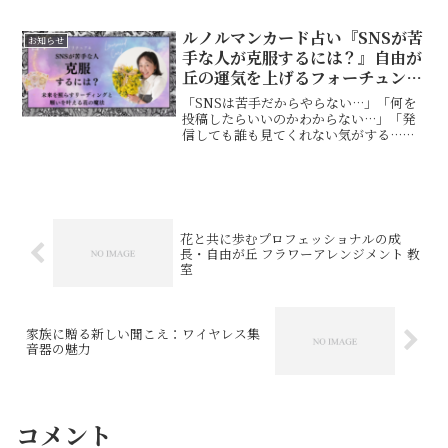
いると私がサーフィンをしていることを
言うとかなり驚かれます。また、友人が
私をどなたかに紹介していると「サーフ
ルノルマンカード占い『SNSが苦
お知らせ
ァーなんですよ！...
手な人が克服するには？』自由が
丘の運気を上げるフォーチュンフ
ラワー&カードセラピスト
「SNSは苦手だからやらない…」「何を
投稿したらいいのかわからない…」「発
信しても誰も見てくれない気がする…」
そんなふうに感じている方へ。今回ルノ
ルマンカードでリーディングをしてみる
と、とてもシンプルな答えが出ました。
動画はこちら←🔮 今日...
花と共に歩むプロフェッショナルの成
長・自由が丘 フラワーアレンジメント 教
室
家族に贈る新しい聞こえ：ワイヤレス集
音器の魅力
コメント