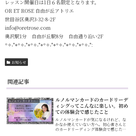
レッスン開催日は1日６名限定となります。
OR ET ROSE 自由が丘アトリエ
世田谷区奥沢3-32-8-2F
info@oretrose.com
奥沢駅1分 自由が丘駅8分 自由通り沿い2F
꙳✧˖°⌖꙳✧˖°⌖꙳✧˖°⌖꙳✧˖°⌖꙳✧˖°⌖꙳✧˖°⌖꙳✧˖°:
お知らせ
関連記事
ルノルマンカードのカードリーデ
ルノルマンカードリーディング
ィングってこんなに楽しい。初め
ての体験会で感じたこと
ルノルマンカードが気になるけれど、な
かなか使えていない方へ。初心者さんと
のカードリーディング体験会で感じたこ
とや、楽しく読めるようになった流れを