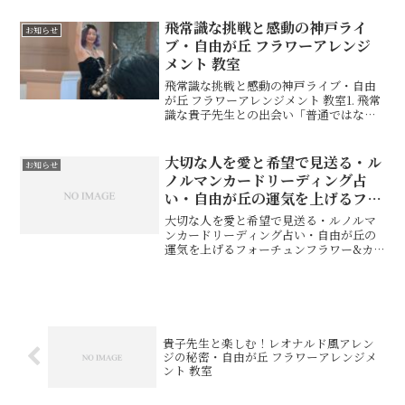
に触れたとき…。心が躍るような瞬間が
増えれば、人生そのものがもっと豊かに
飛常識な挑戦と感動の神戸ライ
お知らせ
なりますよね。今回は、*...
ブ・自由が丘 フラワーアレンジ
メント 教室
飛常識な挑戦と感動の神戸ライブ・自由
が丘 フラワーアレンジメント 教室1. 飛常
識な貴子先生との出会い「普通ではな
い、飛常識な先生との出会いが、私の人
生を大きく変えました。」私は30年以
上、「オルエローズ」という名前でお花
大切な人を愛と希望で見送る・ル
お知らせ
を中心としたお仕事...
ノルマンカードリーディング占
い・自由が丘の運気を上げるフォ
ーチュンフラワー&カードセラピ
大切な人を愛と希望で見送る・ルノルマ
スト
ンカードリーディング占い・自由が丘の
運気を上げるフォーチュンフラワー&カ
ードセラピスト実家の両親は二人暮らし
です。近所には弟３人が住んでいます。
そのうちの一人から電話があって、「父
がこの先、もう長くはない...
貴子先生と楽しむ！レオナルド風アレン
ジの秘密・自由が丘 フラワーアレンジメ
ント 教室