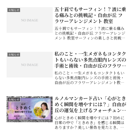
お話しします。オンライン体験会やリア
ル開催の予定についてもご紹介していま
五十肩でもサーフィン！？波に乗
お知らせ
す。
る痛みとの挑戦記・自由が丘 フ
ラワーアレンジメント 教室
五十肩でもサーフィン！？波に乗る痛み
との挑戦記・自由が丘 フラワーアレンジ
メント 教室サーフィンの楽しさと挑戦サ
ーフィンって何者にも変えられない楽し
さがあります。想像してみてください。
波の上に立つだけでも神技？と思えるこ
私のこと・一生メガネもコンタク
お知らせ
となのに、波と一緒に...
トもいらない多焦点眼内レンズの
手術と術後・自由が丘のフラワー
アレンジメント教室
私のこと・一生メガネもコンタクトもい
らない多焦点眼内レンズの手術と術後・
自由が丘のフラワーアレンジメント教室
前回のブログでは、手術前までのことを
書きました。今回は、手術当日から術
後、今8日目です。１、手術当日当日の
ルノルマンカード占い「心がとき
お知らせ
朝、8:40分にお迎えの車...
めく瞬間を増やすには？」自由が
丘の運気を上げるフォーチュンフ
ラワー&カードセラピスト
心がときめく瞬間を増やすには？初めに
日常の中で「ときめき」を感じる瞬間は
ありますか？美しい景色を見たとき、お
いしい食事を味わったとき、新しいもの