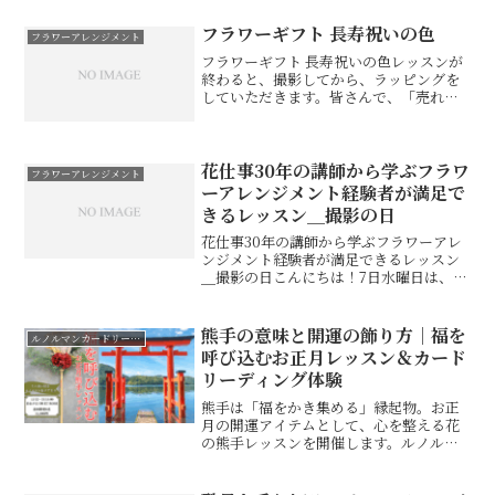
夏・秋と書いてきましたので最後は、冬
とちょっと変わったものをご紹介しま
フラワーギフト 長寿祝いの色
フラワーアレンジメント
す。毎日のように、インバウン...
フラワーギフト 長寿祝いの色レッスンが
終わると、撮影してから、ラッピングを
していただきます。皆さんで、「売れる
ね！売りたくない！」とかお話しするぐ
らい、一段と素敵になるのです。そのま
ま、宅急便でプレゼントされる方やご自
身で、ギフトにお届けに...
花仕事30年の講師から学ぶフラワ
フラワーアレンジメント
ーアレンジメント経験者が満足で
きるレッスン＿撮影の日
花仕事30年の講師から学ぶフラワーアレ
ンジメント経験者が満足できるレッスン
＿撮影の日こんにちは！7日水曜日は、い
よいよHPの撮影の日でした。この準備に
はすごい準備が必要でした。撮影をお願
いすると決めたのは4/21それまでは、自
熊手の意味と開運の飾り方｜福を
ルノルマンカードリーディング
分でコツコツと...
呼び込むお正月レッスン＆カード
リーディング体験
熊手は「福をかき集める」縁起物。お正
月の開運アイテムとして、心を整える花
の熊手レッスンを開催します。ルノルマ
ンカードやソアリスカードのミニリーデ
ィング付きで、一年の願いを形にする特