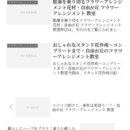
別な時間を自由が丘で体験してみません
酷暑を乗り切るフラワーアレンジ
フラワーアレンジメント
か。
メント花材・自由が丘 フラワー
アレンジメント 教室
酷暑を乗り切るフラワーアレンジメント
花材・自由が丘 フラワーアレンジメント
教室昨日は、天の川をご覧にられました
か？。。。私は、見上げるのを忘れまし
た。朝一で、食材などの買い物を済ませ
て家事をして、お昼頃にアトリエへ出勤
おしゃれなスタンド花作成〜コン
フラワーアレンジメント
しようと思ったのです...
プリートまで・自由が丘のフラワ
ーアレンジメント教室
おしゃれなスタンド花作成〜コンプリー
トまで・自由が丘のフラワーアレンジメ
ント教室今回は、スタンド花作成の記事
です。１、イベントと会場の紹介。セレ
ブなお誕生会のイベントです。お誕生日
を迎えられる方は企業の代表取締役社長
の女性実業家。。。。以前...
コツコツ続けて、来年は若返り！？・自
由が丘 フラワーアレンジメント 教室
暮らしにハーブをプラス！香りと癒しの