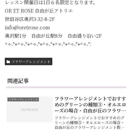
レッスン開催日は1日６名限定となります。
OR ET ROSE 自由が丘アトリエ
世田谷区奥沢3-32-8-2F
info@oretrose.com
奥沢駅1分 自由が丘駅8分 自由通り沿い2F
꙳✧˖°⌖꙳✧˖°⌖꙳✧˖°⌖꙳✧˖°⌖꙳✧˖°⌖꙳✧˖°⌖꙳✧˖°:
フラワーアレンジメント
関連記事
フラワーアレンジメントでおすす
フラワーアレンジメント
めのグリーンの種類③・オルエロ
ーズの場合・自由が丘のフラワー
アレンジメント教室
フラワーアレンジメントでおすすめのグ
リーンの種類③・オルエローズの場合・
自由が丘のフラワーアレンジメント教室
お勧めグリーンシリーズ今まで、春・