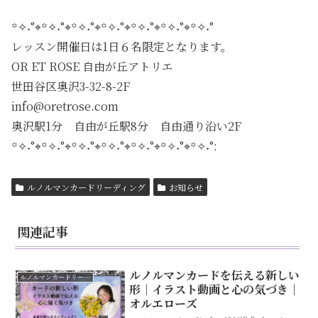
꙳✧˖°⌖꙳✧˖°⌖꙳✧˖°⌖꙳✧˖°⌖꙳✧˖°⌖꙳✧˖°⌖꙳✧˖°
レッスン開催日は1日６名限定となります。
OR ET ROSE 自由が丘アトリエ
世田谷区奥沢3-32-8-2F
info@oretrose.com
奥沢駅1分 自由が丘駅8分 自由通り沿い2F
꙳✧˖°⌖꙳✧˖°⌖꙳✧˖°⌖꙳✧˖°⌖꙳✧˖°⌖꙳✧˖°⌖꙳✧˖°:
ルノルマンカードリーディング
お知らせ
関連記事
ルノルマンカードを伝える新しい
ルノルマンカードリーディング
形｜イラスト動画と心の気づき｜
オルエローズ