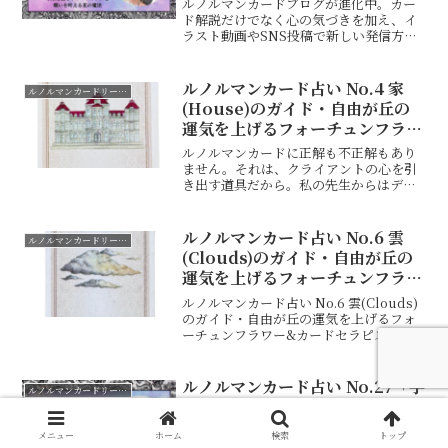
ルノルマンカードブログが進化中。カー
ド解説だけでなく心の気づきを加え、イ
ラスト動画やSNS投稿で新しい発信方法
に挑戦しています。
ルノルマンカード占い No.4 家
ルノルマンカードリーディング
(House)のガイド・自由が丘の
運気を上げるフォーチュンフラワ
ー&カードセラピスト
ルノルマンカードに正解も不正解もあり
ません。それは、クライアントの心を引
き出す道具だから。私の先生からはデッ
キの意味を覚えないよう言われました。
自由な発想が必要だからと。動画はこち
ら⇦・・・・・その発想を豊にしていた
ルノルマンカード占い No.6 雲
ルノルマンカードリーディング
だくためにカードの説明を...
(Clouds)のガイド・自由が丘の
運気を上げるフォーチュンフラワ
ー&カードセラピスト
ルノルマンカード占い No.6 雲(Clouds)
のガイド・自由が丘の運気を上げるフォ
ーチュンフラワー&カードセラピスト動
画はこちら⇦はじめにルノルマンカード
に正解も不正解もありません。それは、
クライアントの心を引き出す道具だか
ルノルマンカード占い No.27「手
ルノルマンカードリーディング
ら。私の先生...
紙（Letter）」相手の気持ちが
届くサイン？自由が丘の運気を上
メニュー
ホーム
検索
トップ
げるフォーチュンフラワー＆カー