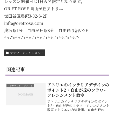
レッスン開催日は1日６名限定となります。
OR ET ROSE 自由が丘アトリエ
世田谷区奥沢3-32-8-2F
info@oretrose.com
奥沢駅1分 自由が丘駅8分 自由通り沿い2F
꙳✧˖°⌖꙳✧˖°⌖꙳✧˖°⌖꙳✧˖°⌖꙳✧˖°⌖꙳✧˖°⌖꙳✧˖°:
フラワーアレンジメント
関連記事
アトリエのインテリアデザインの
フラワーアレンジメント
ポイント2・自由が丘のフラワー
アレンジメント教室
アトリエのインテリアデザインのポイン
ト2・自由が丘のフラワーアレンジメント
教室アトリエの内装計画。自由が丘のオ
ルエローズのテーマは「シャビー&エレ