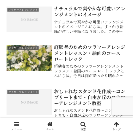
ガント」ちょっとフリフリしすぎですが
AIで作ったお部屋ですシャビー＆エレガ
ナチュラルで爽やかな可愛いアレ
フラワーアレンジメント
ントとは異なる美意識...
ンジメントのイメージ
ナチュラルで爽やかな可愛いアレンジメ
ントのイメージこんにちは。すっかり新
緑が眩しい季節になりました。この季節
にお似合いのナチュラルで爽やかな可愛
いアレンジ。割と、器からイメージして
お花を仕入れることが多いのですが、今
経験者のためのフラワーアレンジ
フラワーアレンジメント
日はお花から仕入れました...
メントレッスン・絵画のコース
ロートレック
経験者のためのフラワーアレンジメント
レッスン・絵画のコース ロートレックこ
んにちは。今日は雨が降ったり晴れたり
雷だったり１分くらい停電もしました。
落ちた？！———————————–絵画のコ
ースのご説明絵画からイメージって？テ
おしゃれなスタンド花作成〜コン
フラワーアレンジメント
キストの流れとし...
プリートまで・自由が丘のフラワ
ーアレンジメント教室
おしゃれなスタンド花作成〜コンプリー
トまで・自由が丘のフラワーアレンジメ
ント教室今回は、スタンド花作成の記事
です。１、イベントと会場の紹介。セレ
ブなお誕生会のイベントです。お誕生日
メニュー
ホーム
検索
トップ